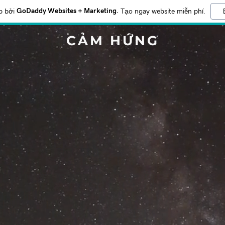
GoDaddy Websites + Marketing.
p bởi
Tạo ngay website miễn phí.
CẢM HỨNG